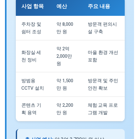
사업 항목
예산
주요 내용
주차장 및
약 8,000
방문객 편의시
쉼터 조성
만 원
설 구축
약 2억
화장실·세
마을 환경 개선
2,000만
천 정비
포함
원
방범용
약 1,500
방문객 및 주민
CCTV 설치
만 원
안전 확보
콘텐츠 기
약 2,200
체험·교육 프로
획 용역
만 원
그램 개발