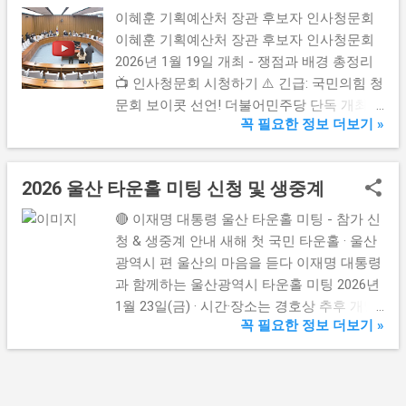
원 에서 '내란 방조' 사건 에 대한 첫 1심 판결
이혜훈 기획예산처 장관 후보자 인사청문회
을 받습니다. 이번 선고는 12·3 비상계엄 사건
이혜훈 기획예산처 장관 후보자 인사청문회
관련 첫 국무위원 대상 선고 로, 법원은 공공
2026년 1월 19일 개최 - 쟁점과 배경 총정리
의 이익과 국민적 관심을 고려해 TV 생중계
📺 인사청문회 시청하기 ⚠️ 긴급: 국민의힘 청
를 허가했습니다. 선고 개요 일시: 2026년 1월
문회 보이콧 선언! 더불어민주당 단독 개최
21일 (수) 오후 2시 장소: 서울중앙지방법원
꼭 필요한 정보 더보기 »
가능성 - 현장 상황에 따라 변경될 수 있습니
형사합의33부 재판장: 이진관 부장판사 사건
다. 📅 청문회 일정 👤 후보자 프로필 ⚠️ 주요
명: 내란 우두머리 방조, 내란 중요임무 종사,
쟁점 📺 생중계 시청 📅 청문회 상세 일정 💡
위증 특검 구형 징역 15년 내란 특검은 "총리
2026 울산 타운홀 미팅 신청 및 생중계
TIP: 후보자 이름을 클릭하면 상세 프로필을
로서 내란 사태를 막을 수 있었던 유일한 위
확인할 수 있습니다! 1/19 2026년 1월 19일...
🔴 이재명 대통령 울산 타운홀 미팅 - 참가 신
치였음에도 불구하고 방관하거나 묵인한 것
청 & 생중계 안내 새해 첫 국민 타운홀 · 울산
은 적극적 가담 "이라고 규정하며 엄벌을 구
광역시 편 울산의 마음을 듣다 이재명 대통령
형했습니다. 이번 선고는 12·3 비상계엄 사건
과 함께하는 울산광역시 타운홀 미팅 2026년
과 관련된 첫 국무위원 대상 선고로, 당시 계
1월 23일(금) · 시간·장소는 경호상 추후 개별
엄 시도가 형법상 '내란죄'에 해당하는지...
꼭 필요한 정보 더보기 »
안내 생중계 및 다시보기 행사 당일 현장에
함께하지 못하시는 분들을 위해 주요 구간은
생중계로 송출될 예정입니다. 공식 생중계 채
널은 추후 대통령실 및 관계 기관 공지를 통