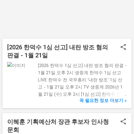
행되며, 내외신 기자 160여 명이 참석하여 각
본 없는 자유 질의응답을 통해 국정 현안을
논의합니다. ✅ 회견 개요 🏛️ 장소: 청와대 영
빈관 📅 일시: 2026년 1월 21일 (수) 오전 10
시 👤 주재: 이재명 대통령 🎯 방식: 90분 생중
계 / 자유 질의응답 (160명 내외신 기자 참석)
📺 중계: 지상파 3사 및 뉴스 전문 채널 슬로
[2026 한덕수 1심 선고] 내란 방조 혐의
건: "함께 이루는 대전환, 모두 누리는 대도약"
판결 - 1월 21일
"집권 2년 차, 대한민국 대도약의 원년 선포"
[2026 한덕수 1심 선고] 내란 방조 혐의 판결 -
이재명 대통령은 이번 회견을 통해 지난 국정
1월 21일 오후 2시 생중계 한덕수 1심 선고
운영을 돌아보고, 2026년을 '대도약의 원
LIVE 한덕수 전 국무총리 '내란 방조' 1심 선
년'으로 삼아 민생 경제 회복과 사회 대개혁
고 - 1월 21일 오후 2시 TV 생중계 2026년 1
을 위한 청사진을 ...
월 21일 (수) 오후 2시 [1심 선고] 한덕수 전 국
꼭 필요한 정보 더보기 »
무총리 '내란 방조' 첫 판결 징역 15년 구형 -
12·3 비상계엄 관련 첫 국무위원 선고 1월 21
일 오후 2시 생중계 1심 선고 생중계 보기 지
이혜훈 기획예산처 장관 후보자 인사청
난 재판 영상 보기 한덕수 전 국무총리 가
문회
2026년 1월 21일 오후 2시, 서울중앙지방법