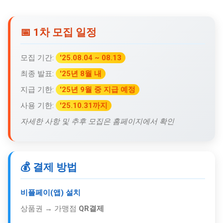
📅 1차 모집 일정
모집 기간:
'25.08.04 ~ 08.13
최종 발표:
'25년 8월 내
지급 기한:
'25년 9월 중 지급 예정
사용 기한:
'25.10.31까지
자세한 사항 및 추후 모집은 홈페이지에서 확인
💰 결제 방법
비플페이(앱) 설치
상품권 → 가맹점
QR결제