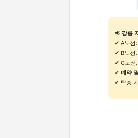
📢
강릉 
✔ A노선
✔ B노선
✔ C노선
✔
예약 필
✔ 탑승 