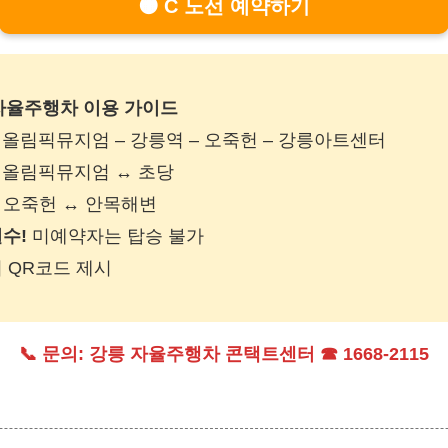
🟠 C 노선 예약하기
자율주행차 이용 가이드
: 올림픽뮤지엄 – 강릉역 – 오죽헌 – 강릉아트센터
: 올림픽뮤지엄 ↔ 초당
: 오죽헌 ↔ 안목해변
수!
미예약자는 탑승 불가
시 QR코드 제시
📞
문의:
강릉 자율주행차 콘택트센터 ☎ 1668-2115