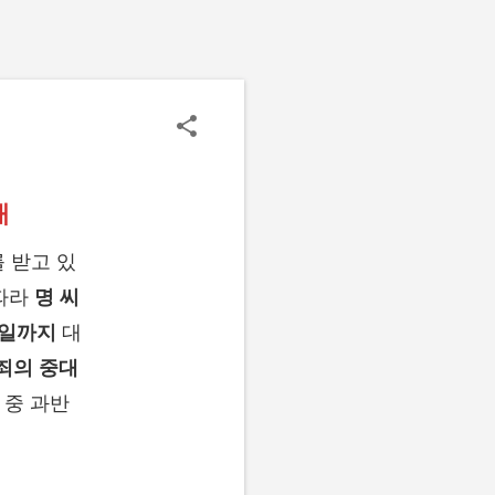
개
 받고 있
 따라
명 씨
1일까지
대
죄의 중대
 중 과반