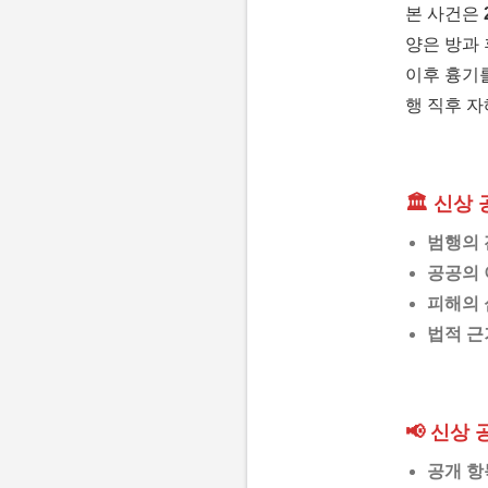
본 사건은
양은 방과 
이후 흉기
행 직후 자
🏛️ 신상
범행의 
공공의 
피해의 
법적 근
📢 신상
공개 항