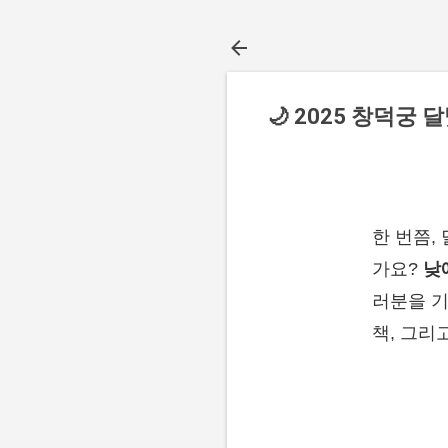
🌙 2025 창덕궁
한 번쯤,
가요?
낮
러분을 기
책, 그리