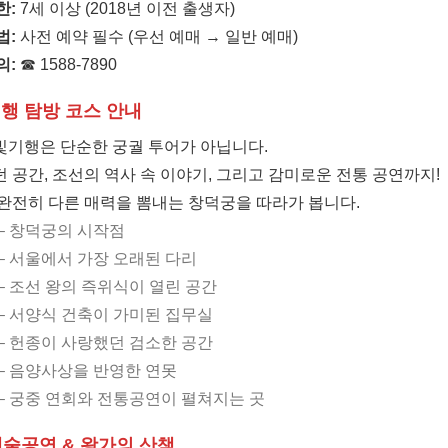
한:
7세 이상 (2018년 이전 출생자)
법:
사전 예약 필수 (우선 예매 → 일반 예매)
의:
☎ 1588-7890
기행 탐방 코스 안내
빛기행은 단순한 궁궐 투어가 아닙니다.
 공간, 조선의 역사 속 이야기, 그리고 감미로운 전통 공연까지!
 완전히 다른 매력을 뽐내는 창덕궁을 따라가 봅니다.
– 창덕궁의 시작점
– 서울에서 가장 오래된 다리
– 조선 왕의 즉위식이 열린 공간
– 서양식 건축이 가미된 집무실
– 헌종이 사랑했던 검소한 공간
– 음양사상을 반영한 연못
– 궁중 연회와 전통공연이 펼쳐지는 곳
예술공연 & 왕가의 산책