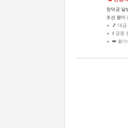
창덕궁 달
조선 왕이 
🎵 대
💃 궁
👑 왕