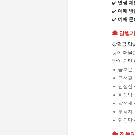
✔️
연령 제
✔️
예매 방
✔️
예매 문
🏯 달빛
창덕궁 달
왕이 머물던
밤이 되면
금호문 
금천교 
인정전 
희정당 
낙선재 
부용지 
연경당 
🎭 전통